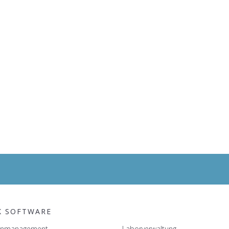
K SOFTWARE
tenmanagement
Laborverwaltung