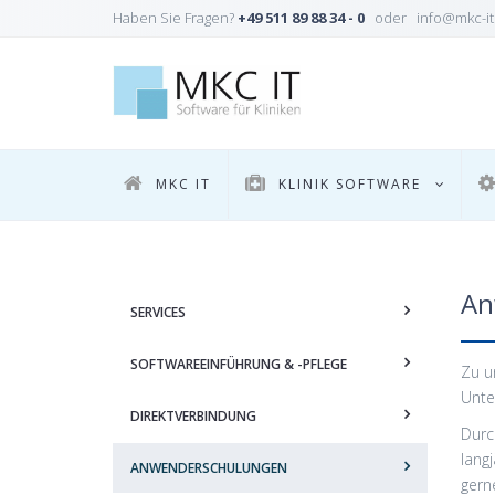
Haben Sie Fragen?
+49 511 89 88 34 - 0
oder info@mkc-it
MKC IT
KLINIK SOFTWARE
An
SERVICES
SOFTWAREEINFÜHRUNG & -PFLEGE
Zu u
Unte
DIREKTVERBINDUNG
Durc
lang
ANWENDERSCHULUNGEN
gern