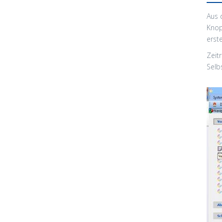
Aus 
Knop
erst
Zeit
Selb