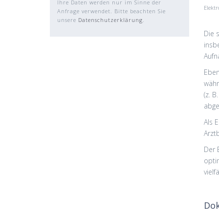
Ihre Daten werden nur im Sinne der
Elektr
Anfrage verwendet. Bitte beachten Sie
unsere
Datenschutzerklärung
.
Die 
insb
Aufn
Eben
währ
(z. 
abge
Als 
Arzt
Der 
opti
viel
Dok