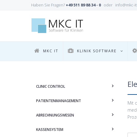
Haben Sie Fragen?
+49 511 89 88 34 - 0
oder info@mkc-it
MKC IT
KLINIK SOFTWARE
El
CLINIC CONTROL
PATIENTENMANAGEMENT
Mit 
medi
ABRECHNUNGSWESEN
Proz
KASSENSYSTEM