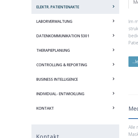
M
ELEKTR. PATIENTENAKTE
Im m
LABORVERWALTUNG
stru
bedi
DATENKOMMUNIKATION §301
Pati
THERAPIEPLANUNG
...
CONTROLLING & REPORTING
BUSINESS INTELLIGENCE
INDIVIDUAL- ENTWICKLUNG
Med
KONTAKT
Alle
Mask
Kontakt