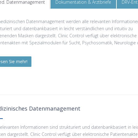
ed. Datenmanagement
Dokumentation & Arztbriefe
DRV-Entl
edizinischen Datenmanagement werden alle relevanten Informatione
kturiert und datenbankbasiert in leicht verständlichen und intuitiv zu
enenden Masken dargestellt. Clinic Control verfügt über elektronische
entenakten mit Spezialmodulen für Sucht, Psychosomatik, Neurologie u
lesen Sie mehr!
izinisches Datenmanagement
 relevanten Informationen sind strukturiert und datenbankbasiert in le
en dargestellt. Clinic Control verfügt über elektronische Patientenak