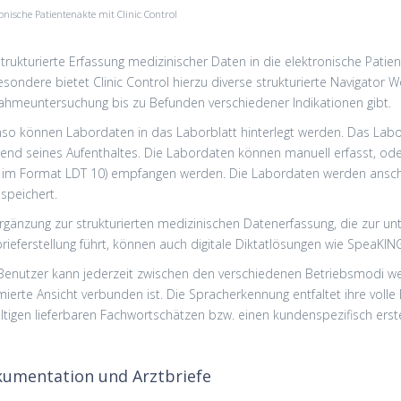
onische Patientenakte mit Clinic Control
strukturierte Erfassung medizinischer Daten in die elektronische Patie
esondere bietet Clinic Control hierzu diverse strukturierte Navigator W
ahmeuntersuchung bis zu Befunden verschiedener Indikationen gibt.
so können Labordaten in das Laborblatt hinterlegt werden. Das Labor
end seines Aufenthaltes. Die Labordaten können manuell erfasst, o
B. im Format LDT 10) empfangen werden. Die Labordaten werden ansch
speichert.
Ergänzung zur strukturierten medizinischen Datenerfassung, die zur u
brieferstellung führt, können auch digitale Diktatlösungen wie SpeaKING 
Benutzer kann jederzeit zwischen den verschiedenen Betriebsmodi wech
mierte Ansicht verbunden ist. Die Spracherkennung entfaltet ihre voll
fältigen lieferbaren Fachwortschätzen bzw. einen kundenspezifisch erst
umentation und Arztbriefe