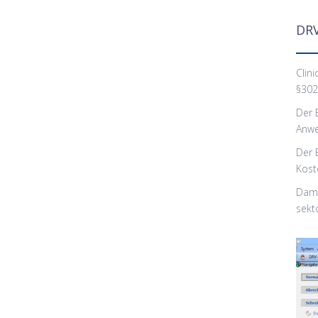
DRV
Clin
§302
Der 
Anwe
Der 
Kost
Dami
sekt