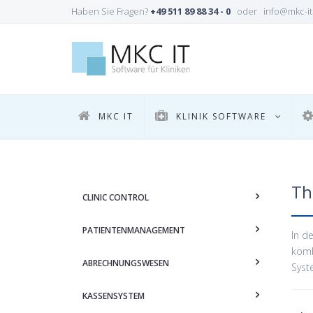
Haben Sie Fragen?
+49 511 89 88 34 - 0
oder info@mkc-it
MKC IT
KLINIK SOFTWARE
Th
CLINIC CONTROL
PATIENTENMANAGEMENT
In d
komb
ABRECHNUNGSWESEN
Syst
KASSENSYSTEM