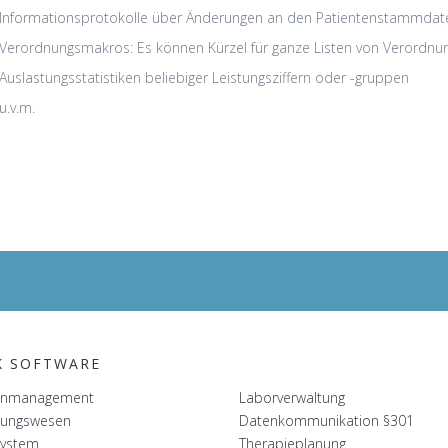
Informationsprotokolle über Änderungen an den Patientenstammdate
Verordnungsmakros: Es können Kürzel für ganze Listen von Verordnun
Auslastungsstatistiken beliebiger Leistungsziffern oder -gruppen
u.v.m.
K SOFTWARE
tenmanagement
Laborverwaltung
nungswesen
Datenkommunikation §301
system
Therapieplanung