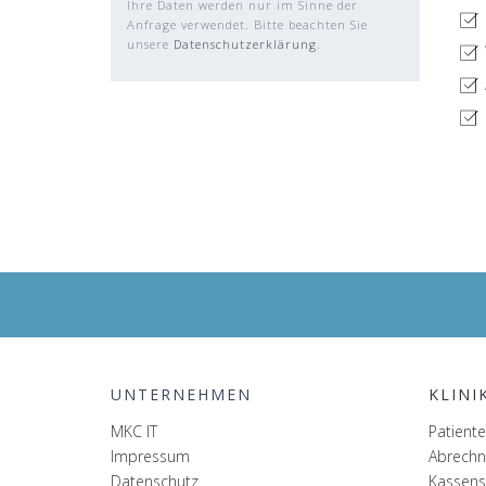
Ihre Daten werden nur im Sinne der
Anfrage verwendet. Bitte beachten Sie
unsere
Datenschutzerklärung
.
UNTERNEHMEN
KLINI
MKC IT
Patien
Impressum
Abrech
Datenschutz
Kassen